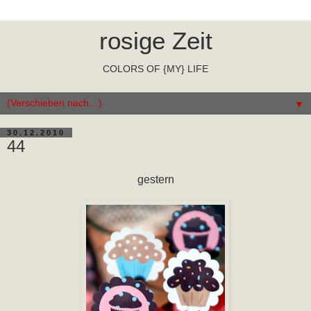
rosige Zeit
COLORS OF {MY} LIFE
▼
30.12.2010
44
gestern